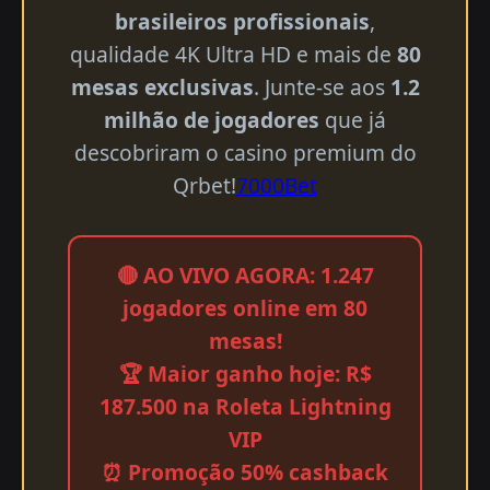
brasileiros profissionais
,
qualidade 4K Ultra HD e mais de
80
mesas exclusivas
. Junte-se aos
1.2
milhão de jogadores
que já
descobriram o casino premium do
Qrbet!
7000Bet
🔴 AO VIVO AGORA: 1.247
jogadores online em 80
mesas!
🏆 Maior ganho hoje: R$
187.500 na Roleta Lightning
VIP
⏰ Promoção 50% cashback