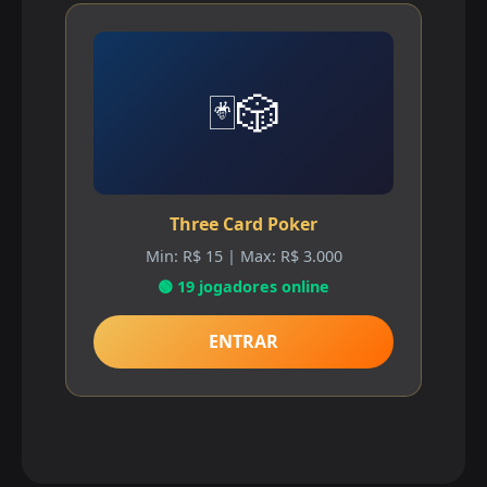
🃏🎲
Three Card Poker
Min: R$ 15 | Max: R$ 3.000
🟢 19 jogadores online
ENTRAR