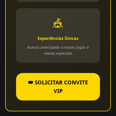
🎪
Experiências Únicas
Acesso antecipado a novos jogos e
mesas especiais
👑 SOLICITAR CONVITE
VIP