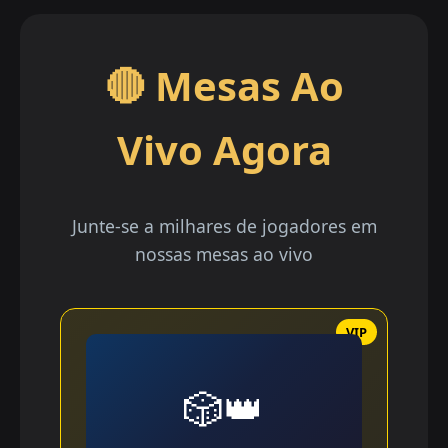
🔴 Mesas Ao
Vivo Agora
Junte-se a milhares de jogadores em
nossas mesas ao vivo
🎲👑