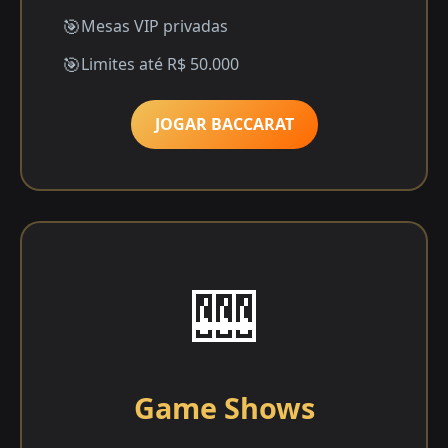
Mesas VIP privadas
Limites até R$ 50.000
JOGAR BACCARAT
🎰
Game Shows