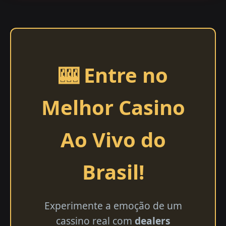
🎰 Entre no
Melhor Casino
Ao Vivo do
Brasil!
Experimente a emoção de um
cassino real com
dealers