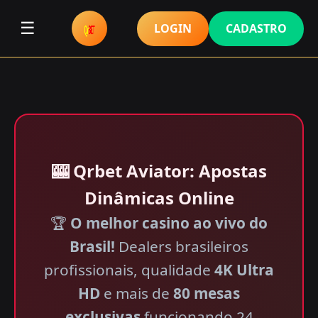
☰
LOGIN
CADASTRO
🎰 Qrbet Aviator: Apostas
Dinâmicas Online
🏆
O melhor casino ao vivo do
Brasil!
Dealers brasileiros
profissionais, qualidade
4K Ultra
HD
e mais de
80 mesas
exclusivas
funcionando 24