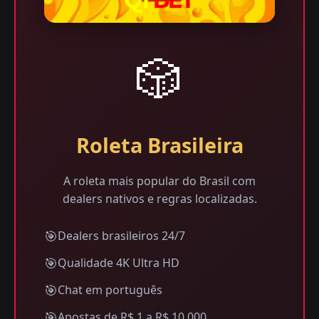
🎲
Roleta Brasileira
A roleta mais popular do Brasil com
dealers nativos e regras localizadas.
Dealers brasileiros 24/7
Qualidade 4K Ultra HD
Chat em português
Apostas de R$ 1 a R$ 10.000