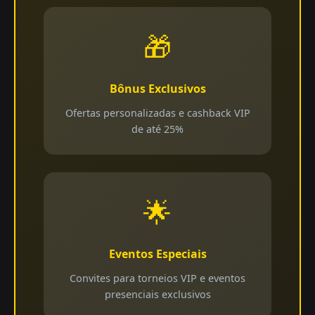
🎁
Bônus Exclusivos
Ofertas personalizadas e cashback VIP
de até 25%
🌟
Eventos Especiais
Convites para torneios VIP e eventos
presenciais exclusivos