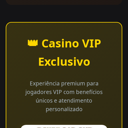
👑 Casino VIP
Exclusivo
Experiência premium para
jogadores VIP com benefícios
únicos e atendimento
personalizado