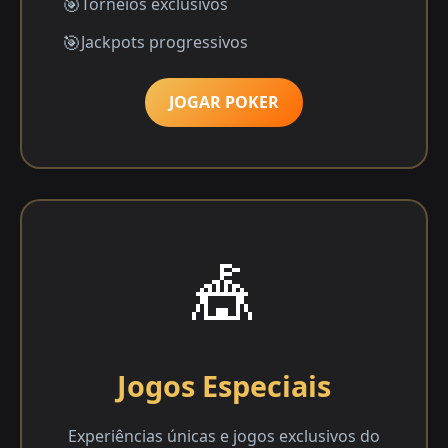
Torneios exclusivos
Jackpots progressivos
JOGAR POKER
🎪
Jogos Especiais
Experiências únicas e jogos exclusivos do