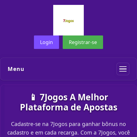
Login
Registrar-se
Menu
📱 7Jogos A Melhor
Plataforma de Apostas
Cadastre-se na 7Jogos para ganhar bônus no
cadastro e em cada recarga. Com a 7Jogos, você