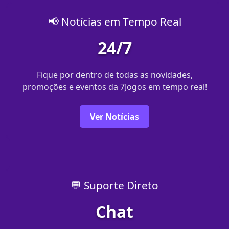
📢 Notícias em Tempo Real
24/7
Fique por dentro de todas as novidades,
promoções e eventos da 7Jogos em tempo real!
Ver Notícias
💬 Suporte Direto
Chat