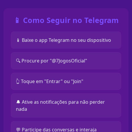
📱 Como Seguir no Telegram
📱 Baixe o app Telegram no seu dispositivo
🔍 Procure por "@7JogosOficial"
👆 Toque em "Entrar" ou "Join"
🔔 Ative as notificações para não perder
nada
💬 Participe das conversas e interaja