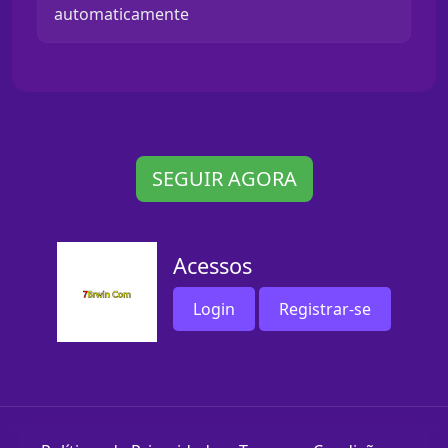
automaticamente
SEGUIR AGORA
Acessos
Login
Registrar-se