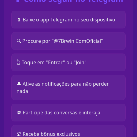
📱 Baixe o app Telegram no seu dispositivo
🔍 Procure por "@7Brwin ComOficial"
👆 Toque em "Entrar" ou "Join"
🔔 Ative as notificações para não perder
nada
💬 Participe das conversas e interaja
🎁 Receba bônus exclusivos