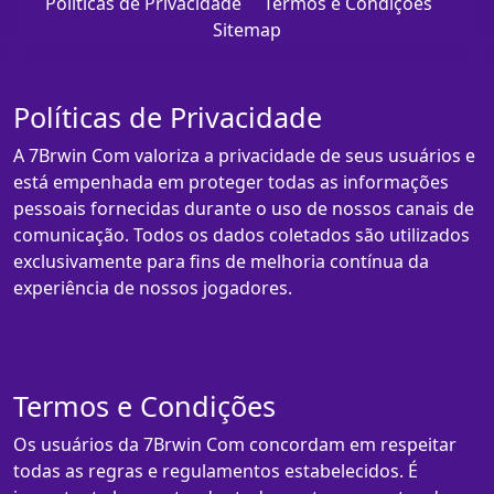
Políticas de Privacidade
Termos e Condições
Sitemap
Políticas de Privacidade
A 7Brwin Com valoriza a privacidade de seus usuários e
está empenhada em proteger todas as informações
pessoais fornecidas durante o uso de nossos canais de
comunicação. Todos os dados coletados são utilizados
exclusivamente para fins de melhoria contínua da
experiência de nossos jogadores.
Termos e Condições
Os usuários da 7Brwin Com concordam em respeitar
todas as regras e regulamentos estabelecidos. É