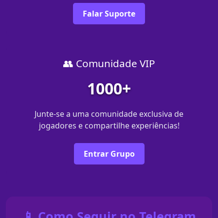
Falar Suporte
👥 Comunidade VIP
1000+
Junte-se a uma comunidade exclusiva de
jogadores e compartilhe experiências!
Entrar Grupo
📱 Como Seguir no Telegram