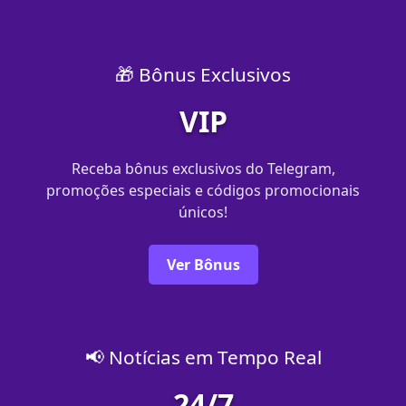
🎁 Bônus Exclusivos
VIP
Receba bônus exclusivos do Telegram,
promoções especiais e códigos promocionais
únicos!
Ver Bônus
📢 Notícias em Tempo Real
24/7