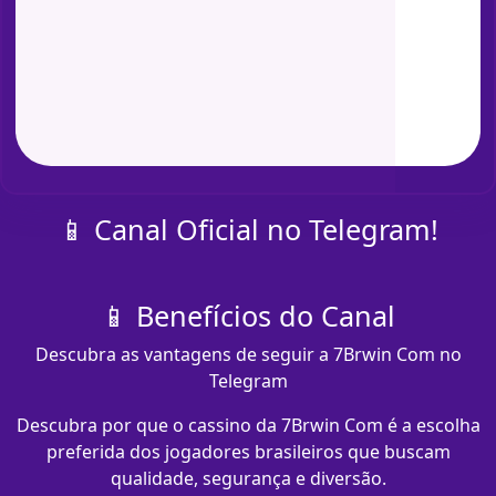
📱 Canal Oficial no Telegram!
📱 Benefícios do Canal
Descubra as vantagens de seguir a 7Brwin Com no
Telegram
Descubra por que o cassino da 7Brwin Com é a escolha
preferida dos jogadores brasileiros que buscam
qualidade, segurança e diversão.