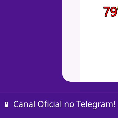
📱 Canal Oficial no Telegram!