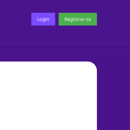
Login
Registrar-se