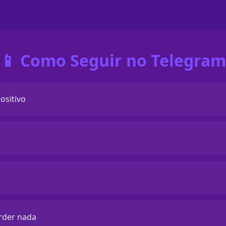
📱 Como Seguir no Telegram
ositivo
erder nada