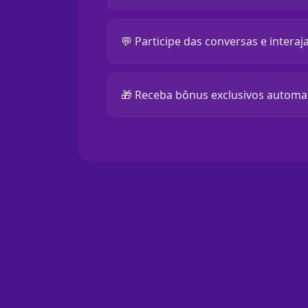
💬 Participe das conversas e interaj
🎁 Receba bônus exclusivos autom