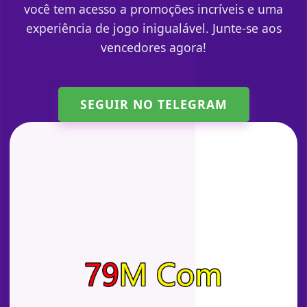
você tem acesso a promoções incríveis e uma
experiência de jogo inigualável. Junte-se aos
vencedores agora!
SEGUIR NO TELEGRAM