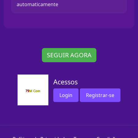
automaticamente
SEGUIR AGORA
Acessos
Login
Registrar-se