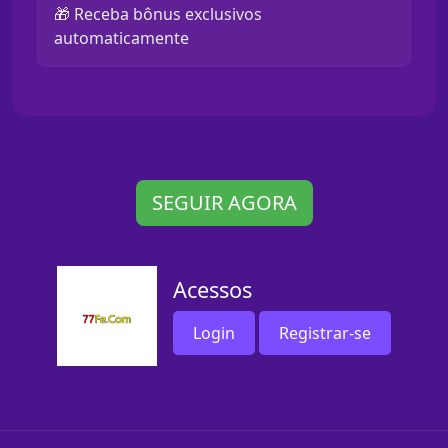
🎁 Receba bônus exclusivos
automaticamente
SEGUIR AGORA
Acessos
Login
Registrar-se