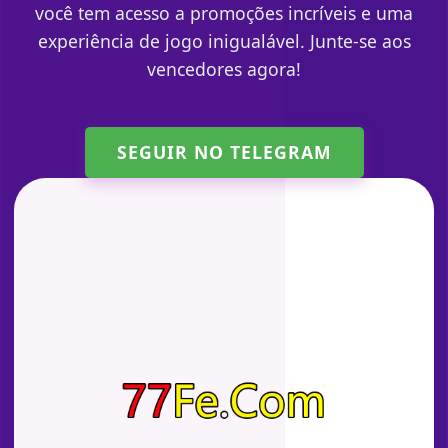
você tem acesso a promoções incríveis e uma
experiência de jogo inigualável. Junte-se aos
vencedores agora!
SEGUIR NO TELEGRAM