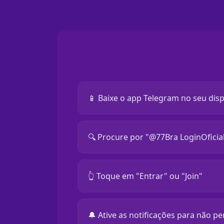
📱 Baixe o app Telegram no seu disp
🔍 Procure por "@77Bra LoginOficia
👆 Toque em "Entrar" ou "Join"
🔔 Ative as notificações para não p