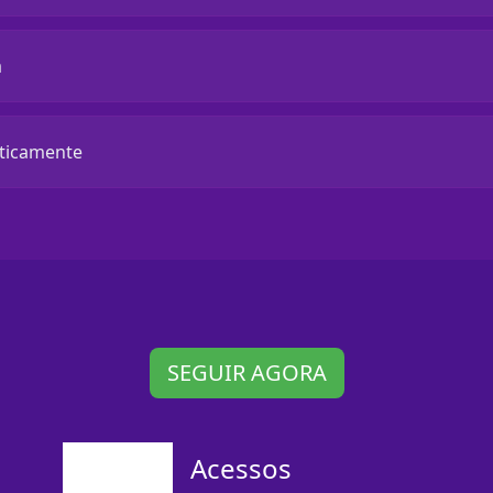
a
aticamente
SEGUIR AGORA
Acessos