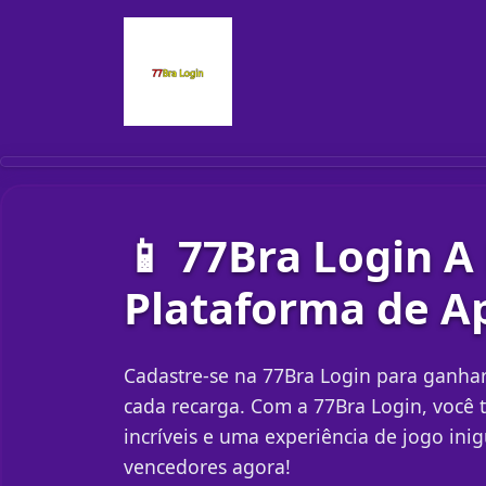
📱 77Bra Login A
Plataforma de A
Cadastre-se na 77Bra Login para ganha
cada recarga. Com a 77Bra Login, você
incríveis e uma experiência de jogo inig
vencedores agora!