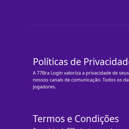
Políticas de Privacida
A 77Bra Login valoriza a privacidade de se
nossos canais de comunicação. Todos os dad
jogadores.
Termos e Condições