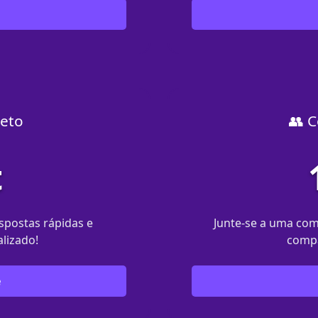
reto
👥 
t
espostas rápidas e
Junte-se a uma com
lizado!
compa
e