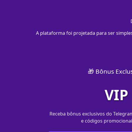
A plataforma foi projetada para ser simple
🎁 Bônus Exclu
VIP
Receba bônus exclusivos do Telegra
e códigos promocionai