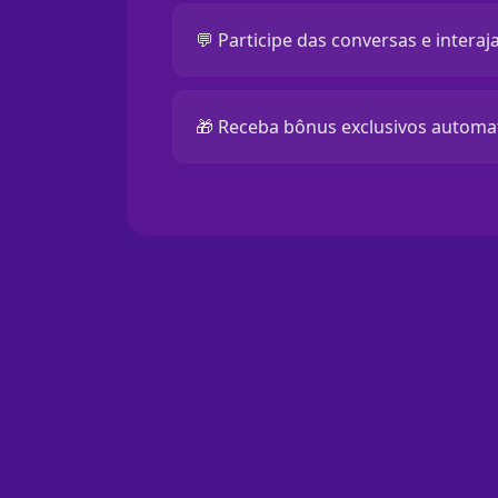
💬 Participe das conversas e interaj
🎁 Receba bônus exclusivos autom