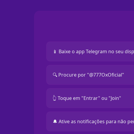
📱 Baixe o app Telegram no seu disp
🔍 Procure por "@777OxOficial"
👆 Toque em "Entrar" ou "Join"
🔔 Ative as notificações para não p