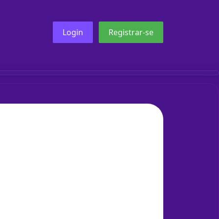
Login
Registrar-se