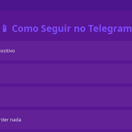
📱 Como Seguir no Telegram
ositivo
erder nada