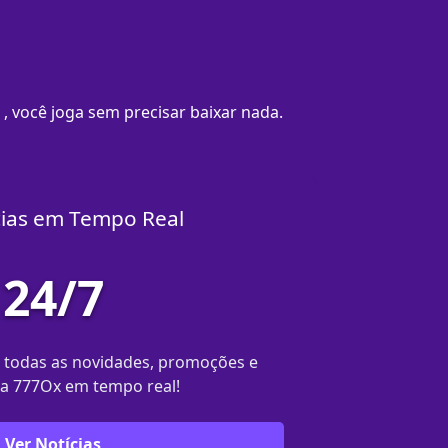
, você joga sem precisar baixar nada.
cias em Tempo Real
24/7
e todas as novidades, promoções e
a 777Ox em tempo real!
Ver Notícias