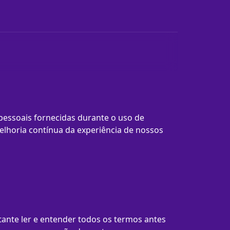
pessoais fornecidas durante o uso de
elhoria contínua da experiência de nossos
ante ler e entender todos os termos antes