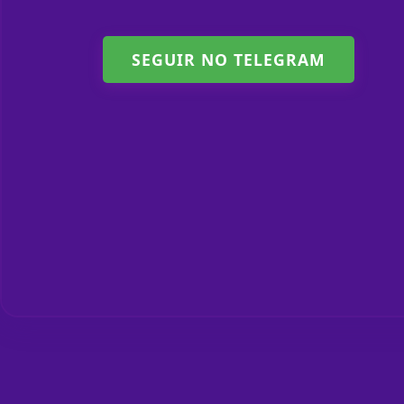
SEGUIR NO TELEGRAM