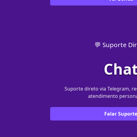
💬 Suporte Di
Cha
Suporte direto via Telegram, r
atendimento persona
Falar Suport