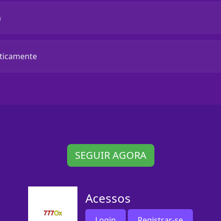
a
aticamente
SEGUIR AGORA
Acessos
Login
Registrar-se