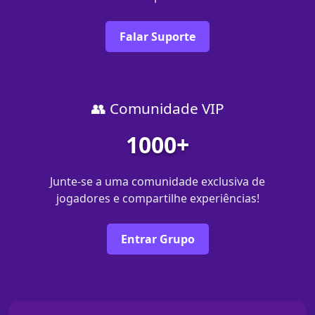
Falar Suporte
👥 Comunidade VIP
1000+
Junte-se a uma comunidade exclusiva de
jogadores e compartilhe experiências!
Entrar Grupo