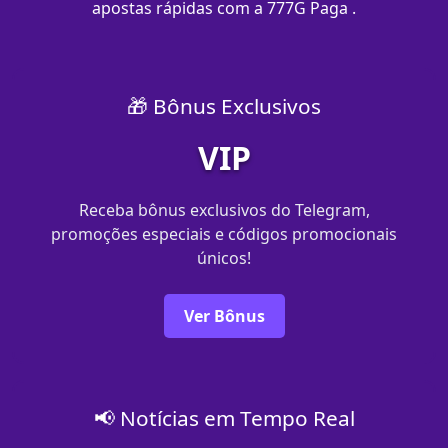
apostas rápidas com a 777G Paga .
🎁 Bônus Exclusivos
VIP
Receba bônus exclusivos do Telegram,
promoções especiais e códigos promocionais
únicos!
Ver Bônus
📢 Notícias em Tempo Real