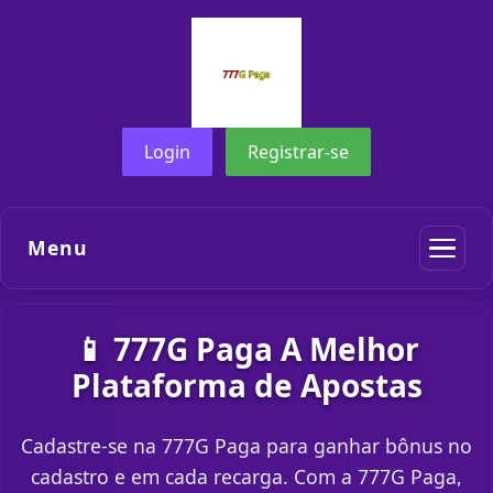
Login
Registrar-se
Menu
📱 777G Paga A Melhor
Plataforma de Apostas
Cadastre-se na 777G Paga para ganhar bônus no
cadastro e em cada recarga. Com a 777G Paga,