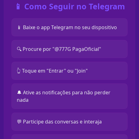
📱 Como Seguir no Telegram
📱 Baixe o app Telegram no seu dispositivo
🔍 Procure por "@777G PagaOficial"
👆 Toque em "Entrar" ou "Join"
🔔 Ative as notificações para não perder
nada
💬 Participe das conversas e interaja