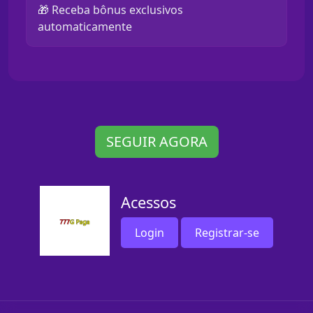
🎁 Receba bônus exclusivos
automaticamente
SEGUIR AGORA
Acessos
Login
Registrar-se