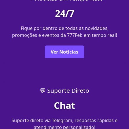
24/7
Fique por dentro de todas as novidades,
promoções e eventos da 777Feb em tempo real!
Ver Notícias
💬 Suporte Direto
Chat
Suporte direto via Telegram, respostas rápidas e
atendimento personalizado!