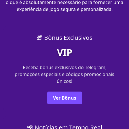
o que é absolutamente necessário para fornecer uma
experiência de jogo segura e personalizada.
🎁 Bônus Exclusivos
VIP
Receba bônus exclusivos do Telegram,
promoções especiais e códigos promocionais
únicos!
Ver Bônus
📢 Notícias em Tempo Real