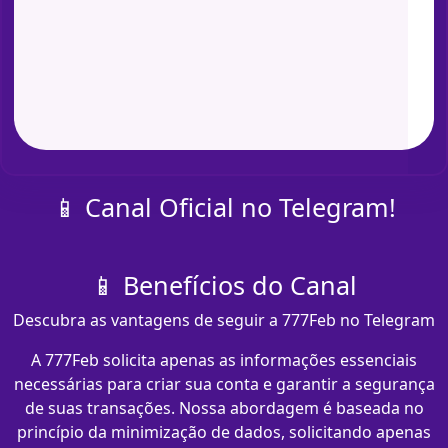
📱 Canal Oficial no Telegram!
📱 Benefícios do Canal
Descubra as vantagens de seguir a 777Feb no Telegram
A 777Feb solicita apenas as informações essenciais
necessárias para criar sua conta e garantir a segurança
de suas transações. Nossa abordagem é baseada no
princípio da minimização de dados, solicitando apenas