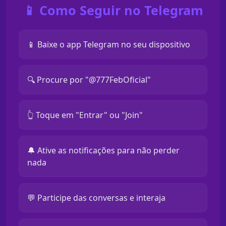
📱 Como Seguir no Telegram
📱 Baixe o app Telegram no seu dispositivo
🔍 Procure por "@777FebOficial"
👆 Toque em "Entrar" ou "Join"
🔔 Ative as notificações para não perder
nada
💬 Participe das conversas e interaja