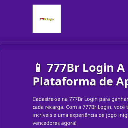
📱 777Br Login A
Plataforma de A
Cadastre-se na 777Br Login para ganha
cada recarga. Com a 777Br Login, você
incríveis e uma experiência de jogo inig
vencedores agora!