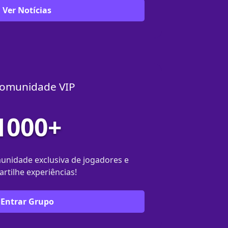
Ver Notícias
Comunidade VIP
1000+
unidade exclusiva de jogadores e
rtilhe experiências!
Entrar Grupo