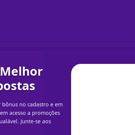
 Melhor
postas
r bônus no cadastro e em
 tem acesso a promoções
ualável. Junte-se aos