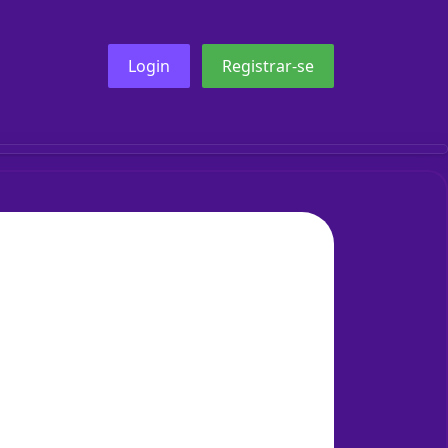
Login
Registrar-se