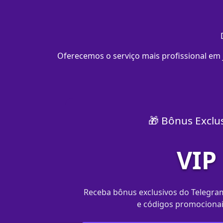
Oferecemos o serviço mais profissional em j
🎁 Bônus Exclu
VIP
Receba bônus exclusivos do Telegra
e códigos promocionai