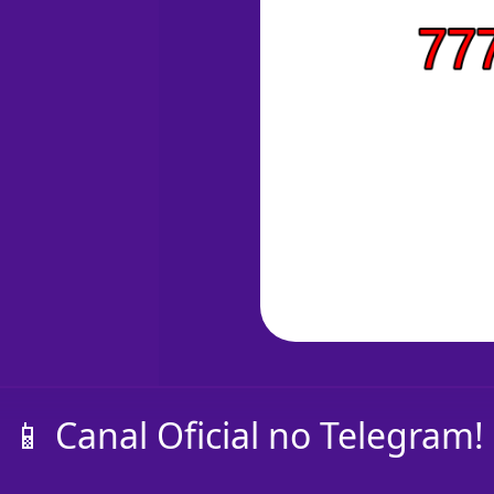
📱 Canal Oficial no Telegram!