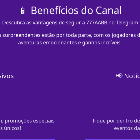
📱 Benefícios do Canal
Descubra as vantagens de seguir a 777AABB no Telegram
 surpreendentes estão por toda parte, com os jogadores d
aventuras emocionantes e ganhos incríveis.
sivos
📢 Notí
m, promoções especiais
Fique por dentro d
s únicos!
eventos da