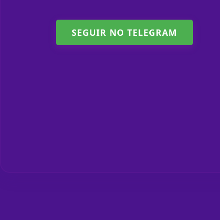
SEGUIR NO TELEGRAM