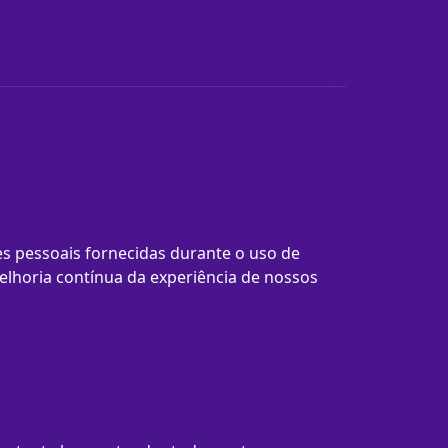
s pessoais fornecidas durante o uso de
elhoria contínua da experiência de nossos