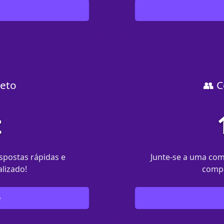
reto
👥 
t
espostas rápidas e
Junte-se a uma com
lizado!
compa
e