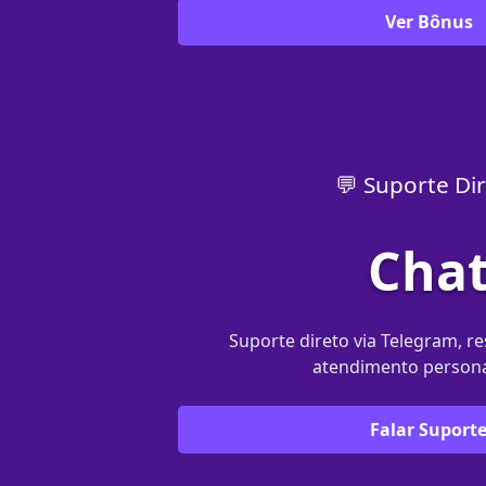
Ver Bônus
💬 Suporte Di
Cha
Suporte direto via Telegram, r
atendimento persona
Falar Suport