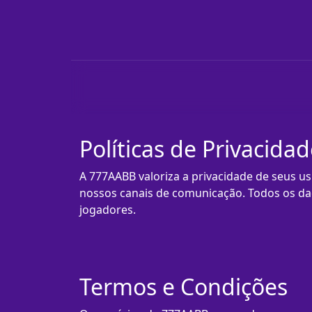
Políticas de Privacida
A 777AABB valoriza a privacidade de seus 
nossos canais de comunicação. Todos os dad
jogadores.
Termos e Condições