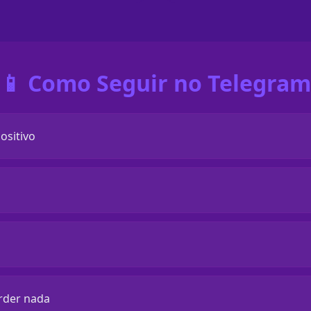
📱 Como Seguir no Telegram
ositivo
erder nada