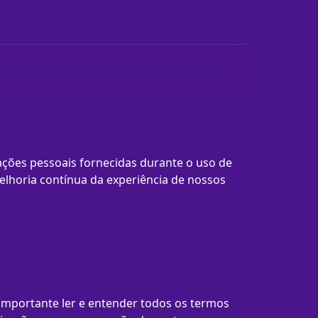
ações pessoais fornecidas durante o uso de
elhoria contínua da experiência de nossos
importante ler e entender todos os termos