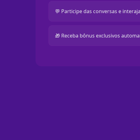
💬 Participe das conversas e interaj
🎁 Receba bônus exclusivos autom