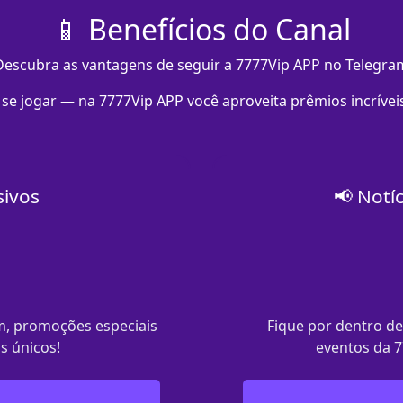
📱 Benefícios do Canal
Descubra as vantagens de seguir a 7777Vip APP no Telegra
se jogar — na 7777Vip APP você aproveita prêmios incríveis
sivos
📢 Notí
m, promoções especiais
Fique por dentro d
s únicos!
eventos da 