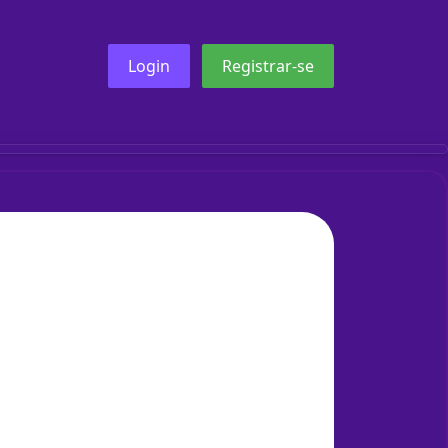
Login
Registrar-se