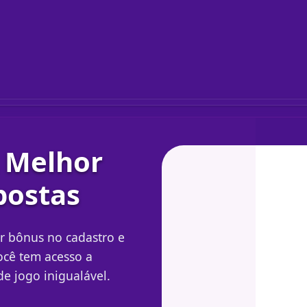
A Melhor
postas
r bônus no cadastro e
ocê tem acesso a
e jogo inigualável.