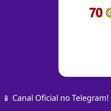
📱 Canal Oficial no Telegram!