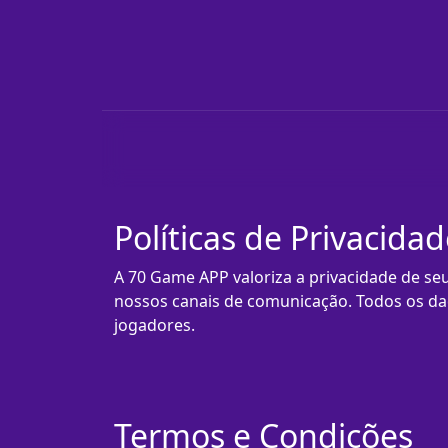
Políticas de Privacida
A 70 Game APP valoriza a privacidade de s
nossos canais de comunicação. Todos os dad
jogadores.
Termos e Condições