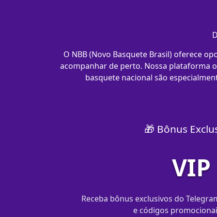
D
O NBB (Novo Basquete Brasil) oferece op
acompanhar de perto. Nossa plataforma ofe
basquete nacional são especialment
🎁 Bônus Exclu
VIP
Receba bônus exclusivos do Telegra
e códigos promocionai