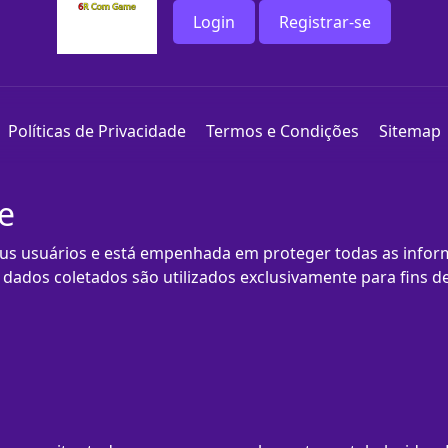
Login
Registrar-se
Políticas de Privacidade
Termos e Condições
Sitemap
de
eus usuários e está empenhada em proteger todas as infor
dados coletados são utilizados exclusivamente para fins d