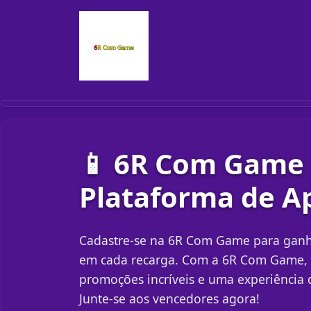
📱 6R Com Game
Plataforma de A
Cadastre-se na 6R Com Game para ganh
em cada recarga. Com a 6R Com Game, 
promoções incríveis e uma experiência d
Junte-se aos vencedores agora!