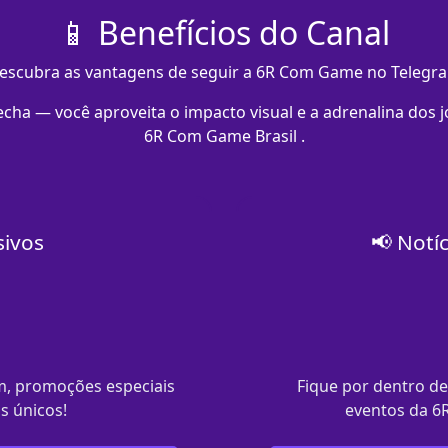
📱 Benefícios do Canal
escubra as vantagens de seguir a 6R Com Game no Telegr
ha — você aproveita o impacto visual e a adrenalina dos
6R Com Game Brasil .
sivos
📢 Notí
m, promoções especiais
Fique por dentro d
s únicos!
eventos da 6