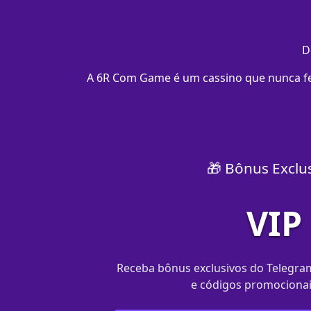
D
A 6R Com Game é um cassino que nunca fec
🎁 Bônus Exclu
VIP
Receba bônus exclusivos do Telegra
e códigos promocionai