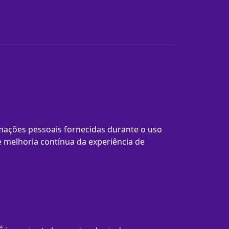
mações pessoais fornecidas durante o uso
e melhoria contínua da experiência de