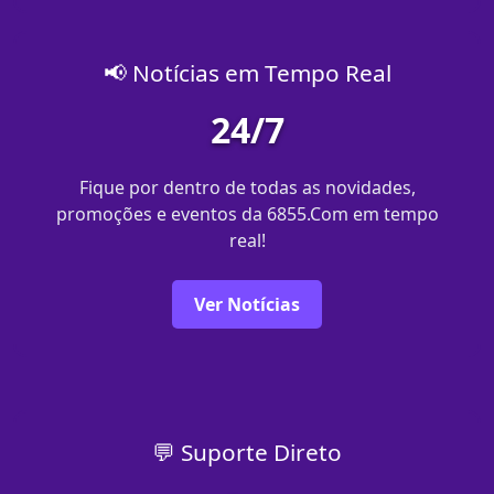
📢 Notícias em Tempo Real
24/7
Fique por dentro de todas as novidades,
promoções e eventos da 6855.Com em tempo
real!
Ver Notícias
💬 Suporte Direto