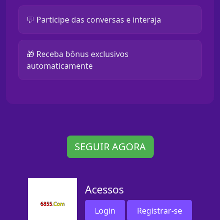
💬 Participe das conversas e interaja
🎁 Receba bônus exclusivos
automaticamente
SEGUIR AGORA
Acessos
Login
Registrar-se