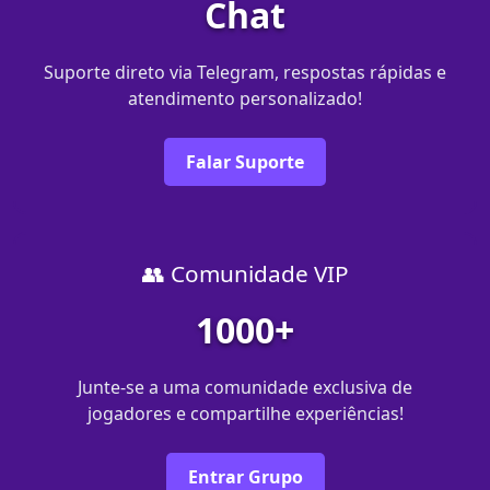
Chat
Suporte direto via Telegram, respostas rápidas e
atendimento personalizado!
Falar Suporte
👥 Comunidade VIP
1000+
Junte-se a uma comunidade exclusiva de
jogadores e compartilhe experiências!
Entrar Grupo