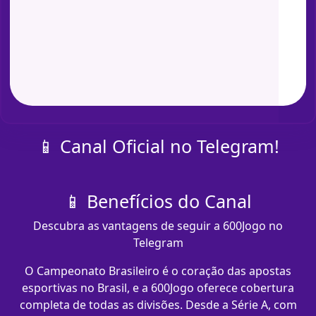
📱 Canal Oficial no Telegram!
📱 Benefícios do Canal
Descubra as vantagens de seguir a 600Jogo no
Telegram
O Campeonato Brasileiro é o coração das apostas
esportivas no Brasil, e a 600Jogo oferece cobertura
completa de todas as divisões. Desde a Série A, com