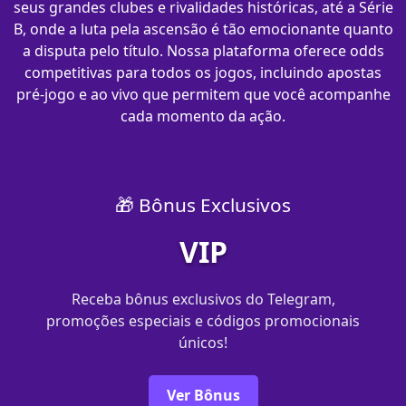
seus grandes clubes e rivalidades históricas, até a Série
B, onde a luta pela ascensão é tão emocionante quanto
a disputa pelo título. Nossa plataforma oferece odds
competitivas para todos os jogos, incluindo apostas
pré-jogo e ao vivo que permitem que você acompanhe
cada momento da ação.
🎁 Bônus Exclusivos
VIP
Receba bônus exclusivos do Telegram,
promoções especiais e códigos promocionais
únicos!
Ver Bônus