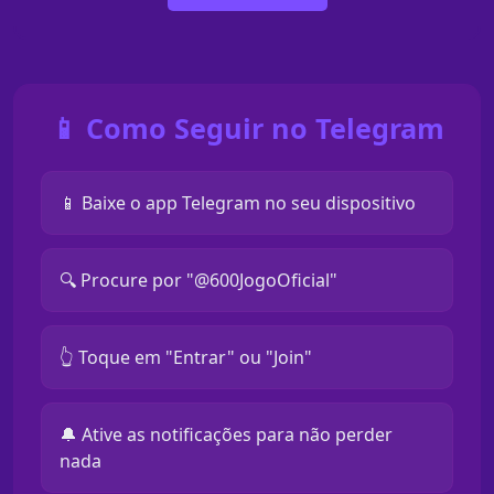
📱 Como Seguir no Telegram
📱 Baixe o app Telegram no seu dispositivo
🔍 Procure por "@600JogoOficial"
👆 Toque em "Entrar" ou "Join"
🔔 Ative as notificações para não perder
nada