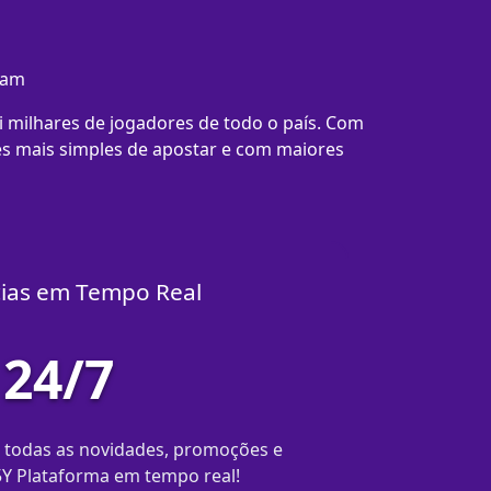
ram
ai milhares de jogadores de todo o país. Com
des mais simples de apostar e com maiores
cias em Tempo Real
24/7
e todas as novidades, promoções e
5Y Plataforma em tempo real!