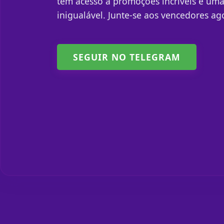
tem acesso a promoções incríveis e uma
inigualável. Junte-se aos vencedores ag
SEGUIR NO TELEGRAM