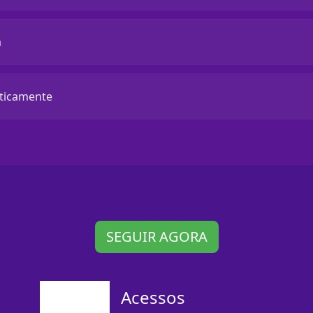
a
aticamente
SEGUIR AGORA
Acessos