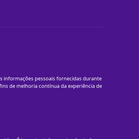
as informações pessoais fornecidas durante
fins de melhoria contínua da experiência de