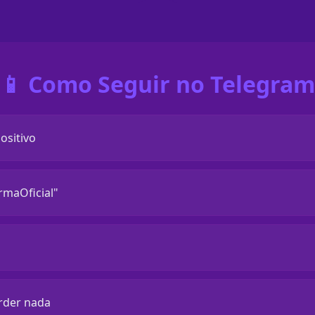
📱 Como Seguir no Telegram
ositivo
rmaOficial"
erder nada