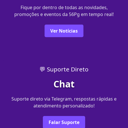
Fique por dentro de todas as novidades,
promoções e eventos da 56Pg em tempo real!
Ver Notícias
💬 Suporte Direto
Chat
Suporte direto via Telegram, respostas rápidas e
atendimento personalizado!
Falar Suporte