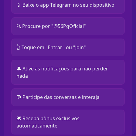
📱 Baixe o app Telegram no seu dispositivo
🔍 Procure por "@56PgOficial"
👆 Toque em "Entrar" ou "Join"
🔔 Ative as notificações para não perder
nada
💬 Participe das conversas e interaja
🎁 Receba bônus exclusivos
automaticamente