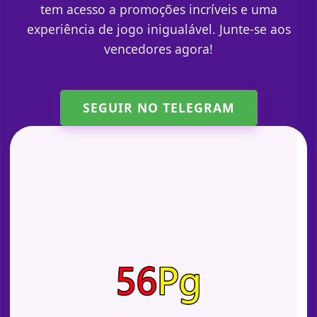
tem acesso a promoções incríveis e uma
experiência de jogo inigualável. Junte-se aos
vencedores agora!
SEGUIR NO TELEGRAM