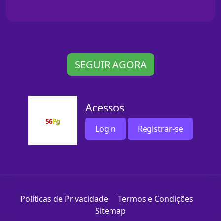
SEGUIR AGORA
Acessos
Login
Registrar-se
Políticas de Privacidade
Termos e Condições
Sitemap