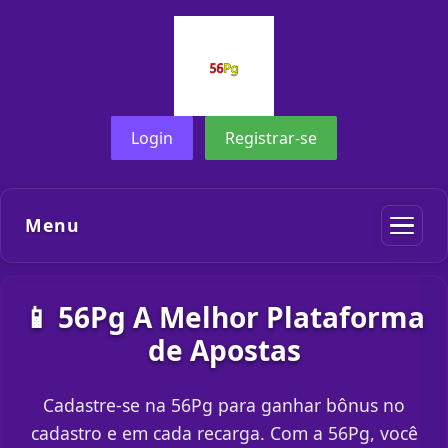
Login
Registrar-se
Menu
📱 56Pg A Melhor Plataforma
de Apostas
Cadastre-se na 56Pg para ganhar bônus no
cadastro e em cada recarga. Com a 56Pg, você