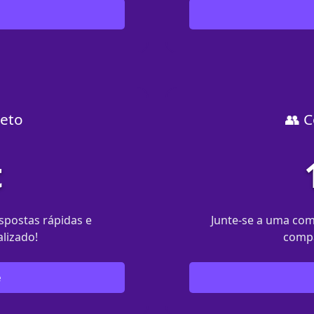
reto
👥 
t
espostas rápidas e
Junte-se a uma com
lizado!
compa
e