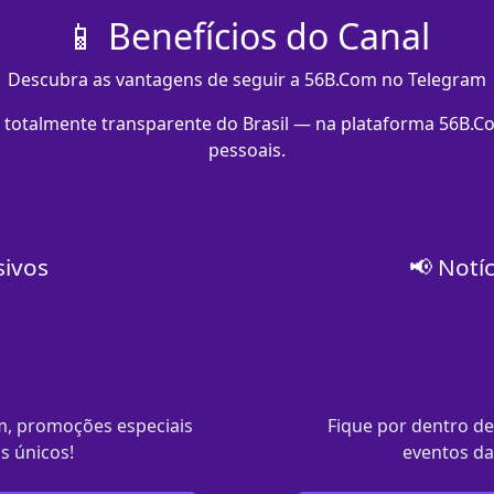
📱 Benefícios do Canal
Descubra as vantagens de seguir a 56B.Com no Telegram
 totalmente transparente do Brasil — na plataforma 56B.Com 
pessoais.
sivos
📢 Notí
m, promoções especiais
Fique por dentro d
s únicos!
eventos da