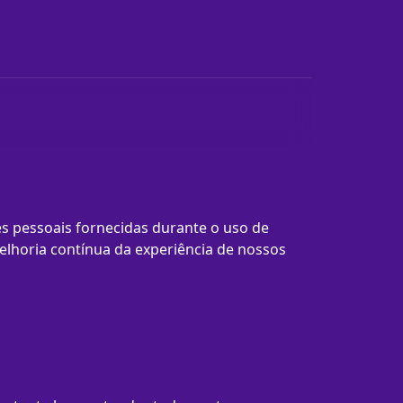
s pessoais fornecidas durante o uso de
elhoria contínua da experiência de nossos