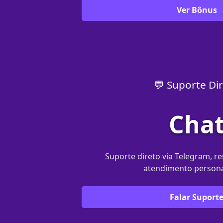
Ver Bônus
💬 Suporte Di
Cha
Suporte direto via Telegram, r
atendimento persona
Falar Suport