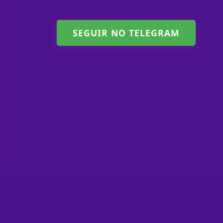
SEGUIR NO TELEGRAM