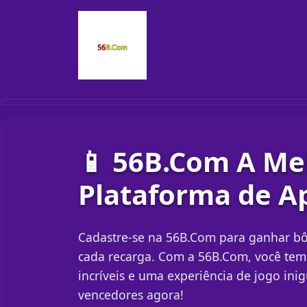
📱 56B.Com A Me
Plataforma de A
Cadastre-se na 56B.Com para ganhar b
cada recarga. Com a 56B.Com, você te
incríveis e uma experiência de jogo inig
vencedores agora!