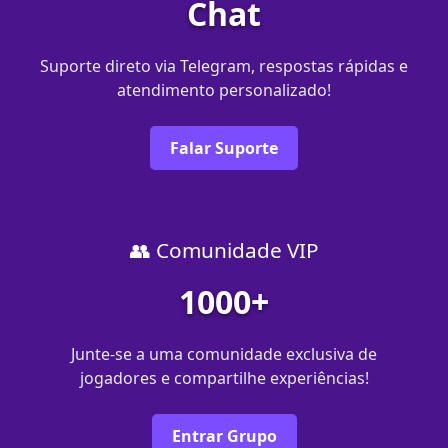
Chat
Suporte direto via Telegram, respostas rápidas e
atendimento personalizado!
Falar Suporte
👥 Comunidade VIP
1000+
Junte-se a uma comunidade exclusiva de
jogadores e compartilhe experiências!
Entrar Grupo