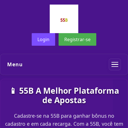
Login
Registrar-se
Menu
📱 55B A Melhor Plataforma
de Apostas
Cadastre-se na 55B para ganhar bônus no
cadastro e em cada recarga. Com a 55B, você tem