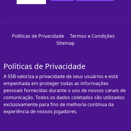
Políticas de Privacidade
Termos e Condições
Sitemap
Políticas de Privacidade
A 55B valoriza a privacidade de seus usuários e está
empenhada em proteger todas as informações
pessoais fornecidas durante o uso de nossos canais de
comunicação. Todos os dados coletados são utilizados
exclusivamente para fins de melhoria contínua da
experiência de nossos jogadores.