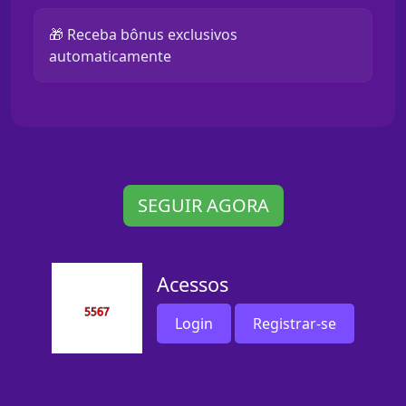
🎁 Receba bônus exclusivos
automaticamente
SEGUIR AGORA
Acessos
Login
Registrar-se