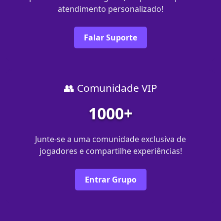
atendimento personalizado!
Falar Suporte
👥 Comunidade VIP
1000+
Junte-se a uma comunidade exclusiva de
jogadores e compartilhe experiências!
Entrar Grupo