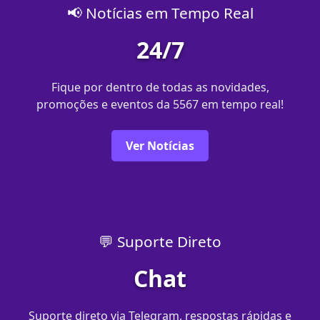
📢 Notícias em Tempo Real
24/7
Fique por dentro de todas as novidades,
promoções e eventos da 5567 em tempo real!
Ver Notícias
💬 Suporte Direto
Chat
Suporte direto via Telegram, respostas rápidas e