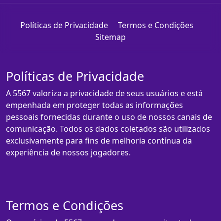
Políticas de Privacidade
Termos e Condições
Sitemap
Políticas de Privacidade
A 5567 valoriza a privacidade de seus usuários e está
empenhada em proteger todas as informações
pessoais fornecidas durante o uso de nossos canais de
comunicação. Todos os dados coletados são utilizados
exclusivamente para fins de melhoria contínua da
experiência de nossos jogadores.
Termos e Condições