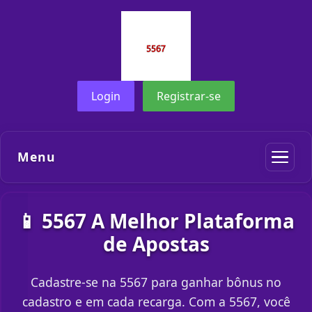
Login
Registrar-se
Menu
📱 5567 A Melhor Plataforma
de Apostas
Cadastre-se na 5567 para ganhar bônus no
cadastro e em cada recarga. Com a 5567, você