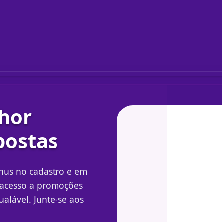
lhor
postas
nus no cadastro e em
 acesso a promoções
ualável. Junte-se aos