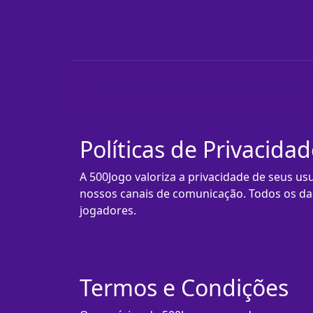
Políticas de Privacida
A 500Jogo valoriza a privacidade de seus u
nossos canais de comunicação. Todos os dad
jogadores.
Termos e Condições