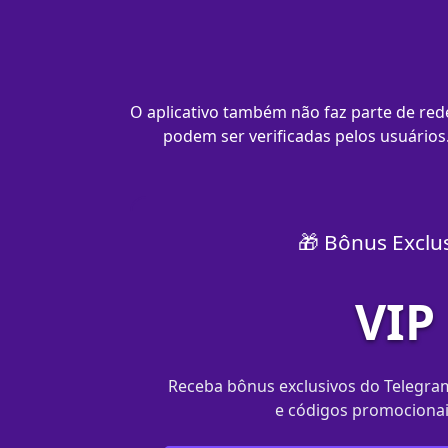
O aplicativo também não faz parte de red
podem ser verificadas pelos usuários
🎁 Bônus Exclu
VIP
Receba bônus exclusivos do Telegra
e códigos promocionai