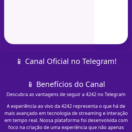
📱 Canal Oficial no Telegram!
📱 Benefícios do Canal
Descubra as vantagens de seguir a 4242 no Telegram
A experiência ao vivo da 4242 representa o que há de
mais avançado em tecnologia de streaming e interação
em tempo real. Nossa plataforma foi desenvolvida com
foco na criação de uma experiência que não apenas