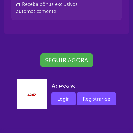
🎁 Receba bônus exclusivos
automaticamente
SEGUIR AGORA
Acessos
Login
Registrar-se