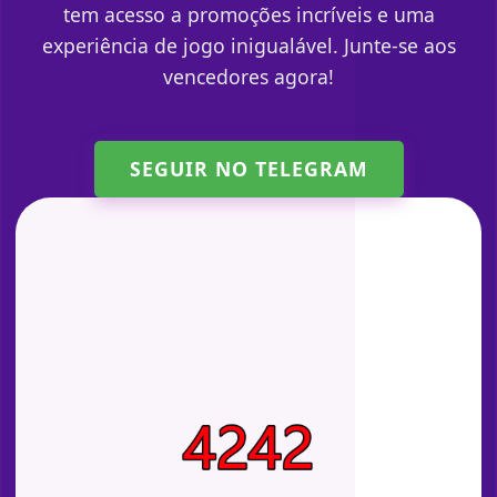
tem acesso a promoções incríveis e uma
experiência de jogo inigualável. Junte-se aos
vencedores agora!
SEGUIR NO TELEGRAM