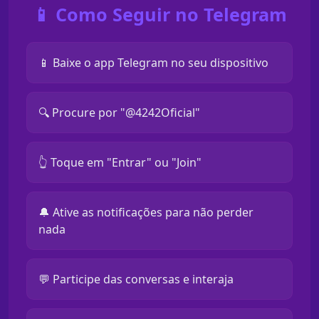
📱 Como Seguir no Telegram
📱 Baixe o app Telegram no seu dispositivo
🔍 Procure por "@4242Oficial"
👆 Toque em "Entrar" ou "Join"
🔔 Ative as notificações para não perder
nada
💬 Participe das conversas e interaja