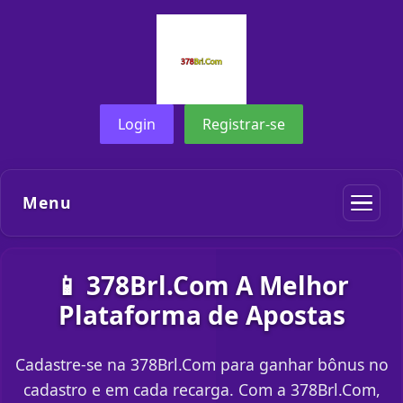
Login
Registrar-se
Menu
📱 378Brl.Com A Melhor
Plataforma de Apostas
Cadastre-se na 378Brl.Com para ganhar bônus no
cadastro e em cada recarga. Com a 378Brl.Com,