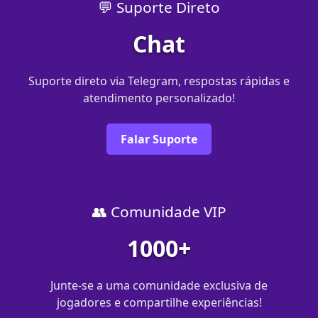
💬 Suporte Direto
Chat
Suporte direto via Telegram, respostas rápidas e
atendimento personalizado!
Falar Suporte
👥 Comunidade VIP
1000+
Junte-se a uma comunidade exclusiva de
jogadores e compartilhe experiências!