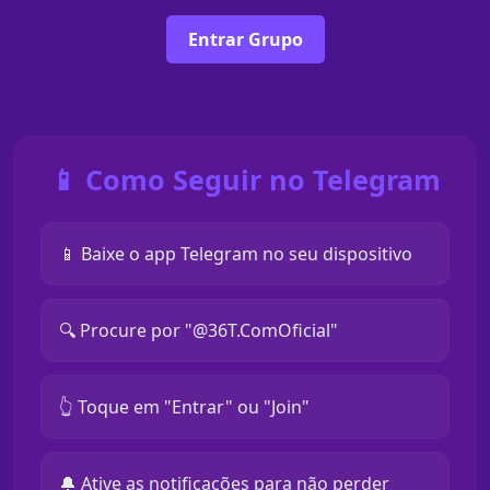
Entrar Grupo
📱 Como Seguir no Telegram
📱 Baixe o app Telegram no seu dispositivo
🔍 Procure por "@36T.ComOficial"
👆 Toque em "Entrar" ou "Join"
🔔 Ative as notificações para não perder