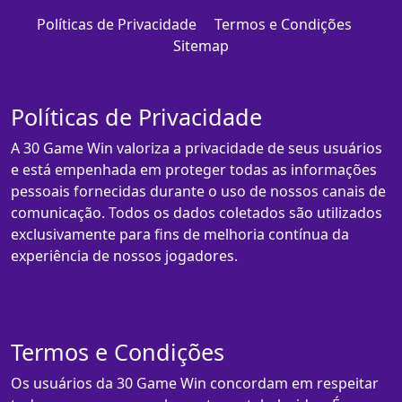
Políticas de Privacidade
Termos e Condições
Sitemap
Políticas de Privacidade
A 30 Game Win valoriza a privacidade de seus usuários
e está empenhada em proteger todas as informações
pessoais fornecidas durante o uso de nossos canais de
comunicação. Todos os dados coletados são utilizados
exclusivamente para fins de melhoria contínua da
experiência de nossos jogadores.
Termos e Condições
Os usuários da 30 Game Win concordam em respeitar