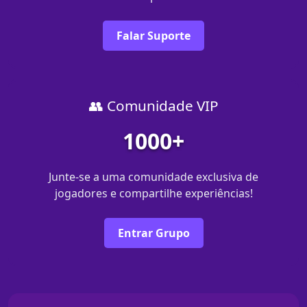
Falar Suporte
👥 Comunidade VIP
1000+
Junte-se a uma comunidade exclusiva de
jogadores e compartilhe experiências!
Entrar Grupo