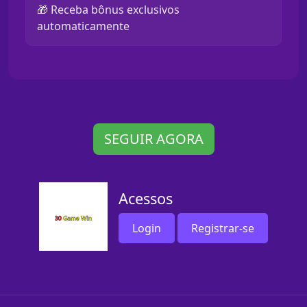
🎁 Receba bônus exclusivos
automaticamente
SEGUIR AGORA
Acessos
Login
Registrar-se