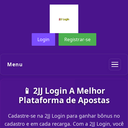
Login
Registrar-se
Menu
📱 2JJ Login A Melhor
Plataforma de Apostas
Cadastre-se na 2JJ Login para ganhar bônus no
cadastro e em cada recarga. Com a 2JJ Login, você