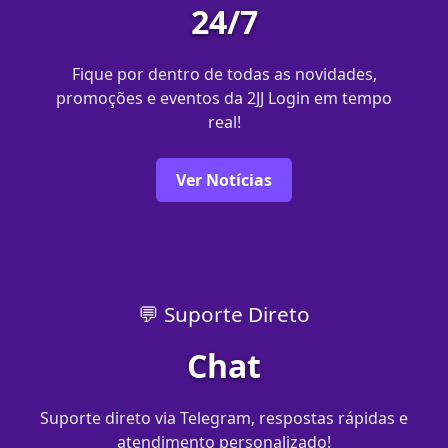
24/7
Fique por dentro de todas as novidades,
promoções e eventos da 2JJ Login em tempo
real!
Ver Notícias
💬 Suporte Direto
Chat
Suporte direto via Telegram, respostas rápidas e
atendimento personalizado!