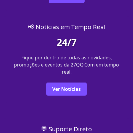
📢 Notícias em Tempo Real
24/7
Fique por dentro de todas as novidades,
promoções e eventos da 27QQ.Com em tempo
real!
Ver Notícias
💬 Suporte Direto