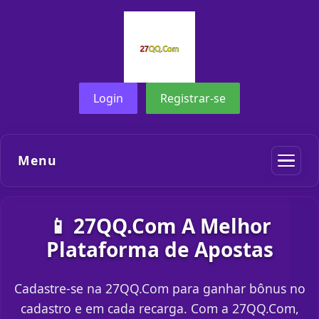
Login
Registrar-se
Menu
📱 27QQ.Com A Melhor
Plataforma de Apostas
Cadastre-se na 27QQ.Com para ganhar bônus no
cadastro e em cada recarga. Com a 27QQ.Com,