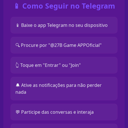
📱 Como Seguir no Telegram
📱 Baixe o app Telegram no seu dispositivo
🔍 Procure por "@27B Game APPOficial"
👆 Toque em "Entrar" ou "Join"
🔔 Ative as notificações para não perder
nada
💬 Participe das conversas e interaja