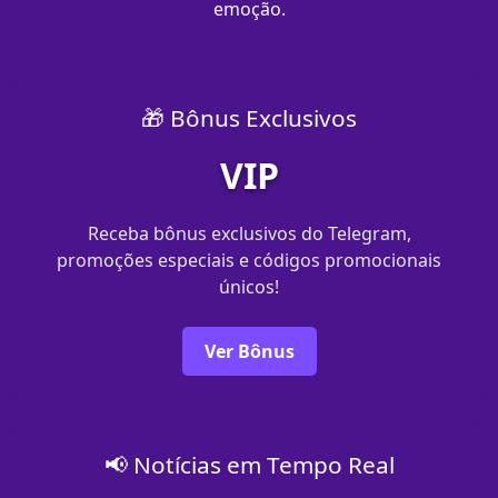
emoção.
🎁 Bônus Exclusivos
VIP
Receba bônus exclusivos do Telegram,
promoções especiais e códigos promocionais
únicos!
Ver Bônus
📢 Notícias em Tempo Real