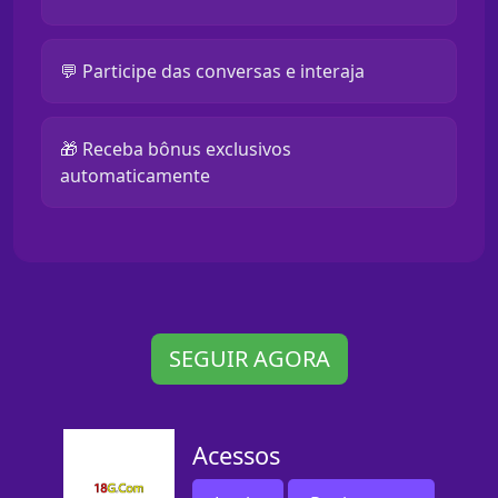
💬 Participe das conversas e interaja
🎁 Receba bônus exclusivos
automaticamente
SEGUIR AGORA
Acessos