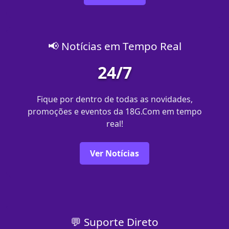
📢 Notícias em Tempo Real
24/7
Fique por dentro de todas as novidades,
promoções e eventos da 18G.Com em tempo
real!
Ver Notícias
💬 Suporte Direto