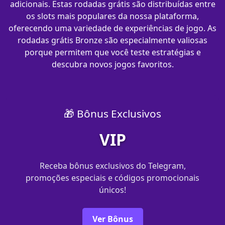
adicionais. Estas rodadas grátis são distribuídas entre
os slots mais populares da nossa plataforma,
oferecendo uma variedade de experiências de jogo. As
rodadas grátis Bronze são especialmente valiosas
porque permitem que você teste estratégias e
descubra novos jogos favoritos.
🎁 Bônus Exclusivos
VIP
Receba bônus exclusivos do Telegram,
promoções especiais e códigos promocionais
únicos!
Ver Bônus