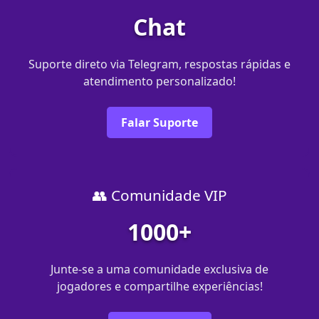
Chat
Suporte direto via Telegram, respostas rápidas e
atendimento personalizado!
Falar Suporte
👥 Comunidade VIP
1000+
Junte-se a uma comunidade exclusiva de
jogadores e compartilhe experiências!