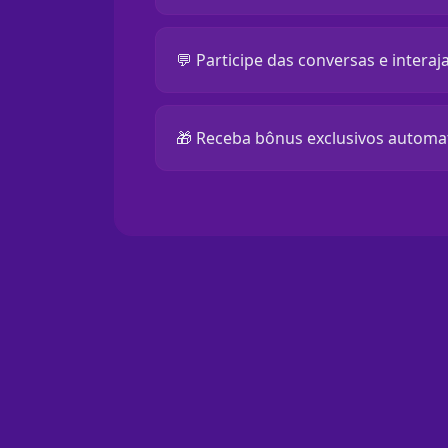
💬 Participe das conversas e interaj
🎁 Receba bônus exclusivos autom