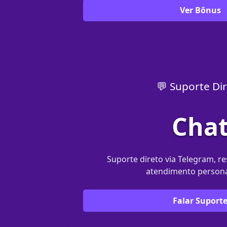
Ver Bônus
💬 Suporte Di
Cha
Suporte direto via Telegram, r
atendimento persona
Falar Suport