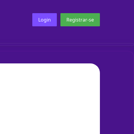
Login
Registrar-se