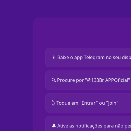
📱 Baixe o app Telegram no seu disp
🔍 Procure por "@133Br APPOficial"
👆 Toque em "Entrar" ou "Join"
🔔 Ative as notificações para não p