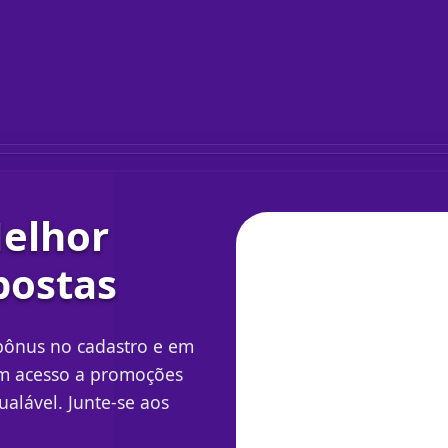
Melhor
postas
bônus no cadastro e em
em acesso a promoções
ualável. Junte-se aos