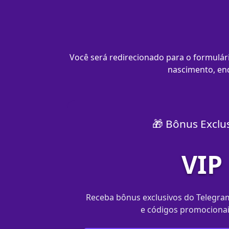
Você será redirecionado para o formulár
nascimento, end
🎁 Bônus Exclu
VIP
Receba bônus exclusivos do Telegra
e códigos promocionai