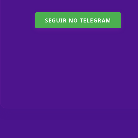
SEGUIR NO TELEGRAM