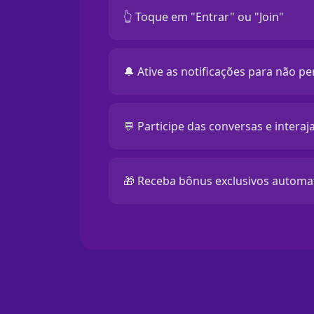
👆 Toque em "Entrar" ou "Join"
🔔 Ative as notificações para não p
💬 Participe das conversas e interaj
🎁 Receba bônus exclusivos autom