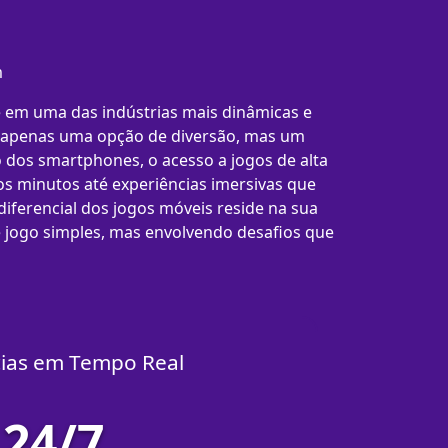
m
 em uma das indústrias mais dinâmicas e
o apenas uma opção de diversão, mas um
dos smartphones, o acesso a jogos de alta
os minutos até experiências imersivas que
iferencial dos jogos móveis reside na sua
e jogo simples, mas envolvendo desafios que
cias em Tempo Real
24/7