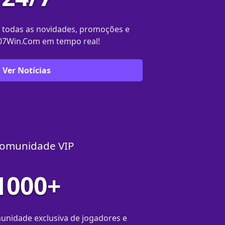
e todas as novidades, promoções e
07Win.Com em tempo real!
Ver Notícias
Comunidade VIP
1000+
unidade exclusiva de jogadores e