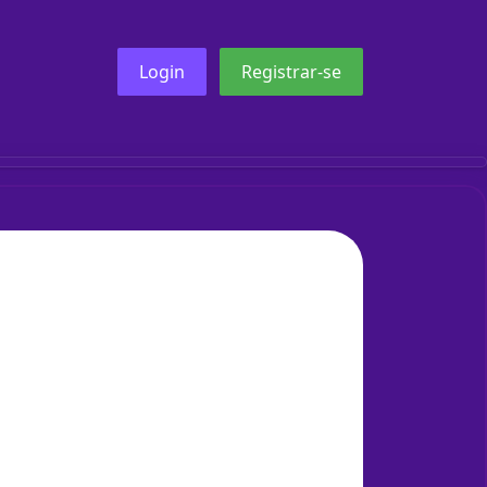
Login
Registrar-se