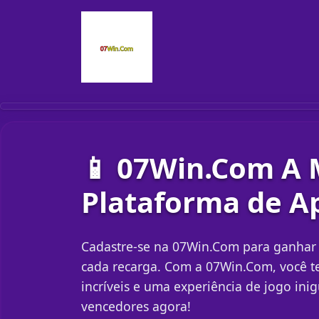
📱 07Win.Com A 
Plataforma de A
Cadastre-se na 07Win.Com para ganhar
cada recarga. Com a 07Win.Com, você 
incríveis e uma experiência de jogo inig
vencedores agora!