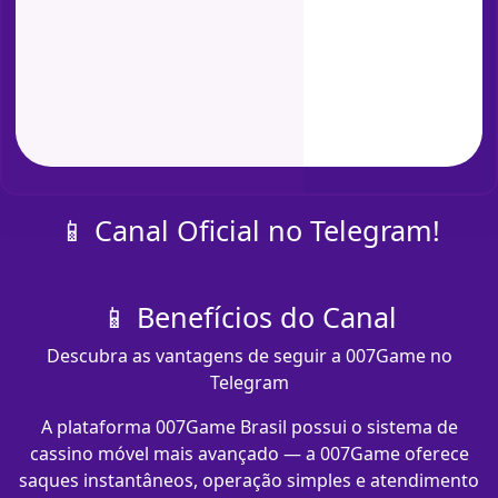
📱 Canal Oficial no Telegram!
📱 Benefícios do Canal
Descubra as vantagens de seguir a 007Game no
Telegram
A plataforma 007Game Brasil possui o sistema de
cassino móvel mais avançado — a 007Game oferece
saques instantâneos, operação simples e atendimento