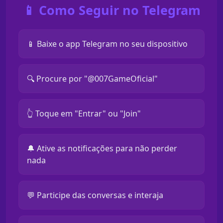
📱 Como Seguir no Telegram
📱 Baixe o app Telegram no seu dispositivo
🔍 Procure por "@007GameOficial"
👆 Toque em "Entrar" ou "Join"
🔔 Ative as notificações para não perder
nada
💬 Participe das conversas e interaja