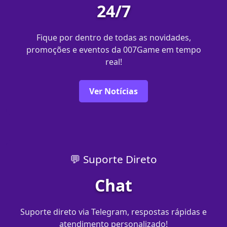
24/7
Fique por dentro de todas as novidades,
promoções e eventos da 007Game em tempo
real!
Ver Notícias
💬 Suporte Direto
Chat
Suporte direto via Telegram, respostas rápidas e
atendimento personalizado!