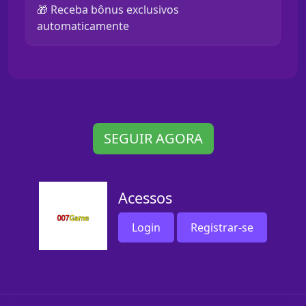
🎁 Receba bônus exclusivos
automaticamente
SEGUIR AGORA
Acessos
Login
Registrar-se